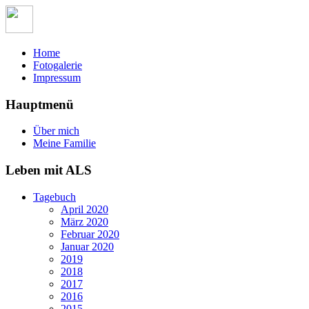
Home
Fotogalerie
Impressum
Hauptmenü
Über mich
Meine Familie
Leben mit ALS
Tagebuch
April 2020
März 2020
Februar 2020
Januar 2020
2019
2018
2017
2016
2015