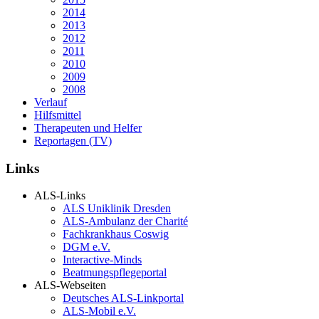
2014
2013
2012
2011
2010
2009
2008
Verlauf
Hilfsmittel
Therapeuten und Helfer
Reportagen (TV)
Links
ALS-Links
ALS Uniklinik Dresden
ALS-Ambulanz der Charité
Fachkrankhaus Coswig
DGM e.V.
Interactive-Minds
Beatmungspflegeportal
ALS-Webseiten
Deutsches ALS-Linkportal
ALS-Mobil e.V.